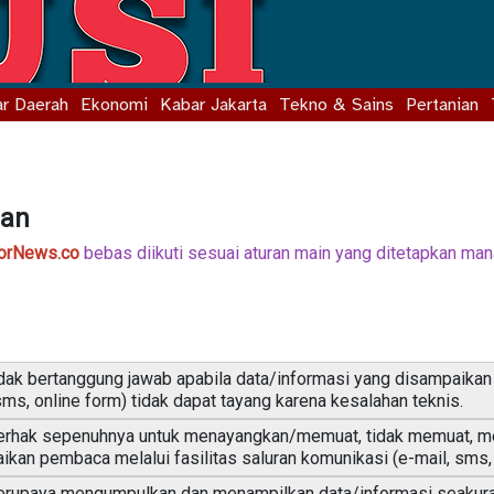
r Daerah
Ekonomi
Kabar Jakarta
Tekno & Sains
Pertanian
aan
orNews.co
bebas diikuti sesuai aturan main yang ditetapkan m
dak bertanggung jawab apabila data/informasi yang disampaikan 
sms, online form) tidak dapat tayang karena kesalahan teknis.
rhak sepenuhnya untuk menayangkan/memuat, tidak memuat, m
kan pembaca melalui fasilitas saluran komunikasi (e-mail, sms, 
rupaya mengumpulkan dan menampilkan data/informasi seakur