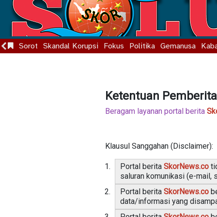
Sorot
Skandal Korupsi
Fokus
Politika
Gemanusa
Kaba
Ketentuan Pemberit
Beragam layanan portal berita
Sk
Klausul Sanggahan (Disclaimer):
Portal berita
SkorNews.co
ti
saluran komunikasi (e-mail, 
Portal berita
SkorNews.co
be
data/informasi yang disampai
Portal berita
SkorNews.co
be