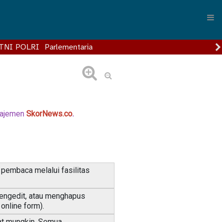
TNI POLRI
Parlementaria
anajemen
SkorNews.co
.
pembaca melalui fasilitas
engedit, atau menghapus
online form).
at mungkin. Semua