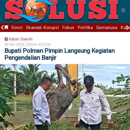
Sorot
Skandal Korupsi
Fokus
Politika
Gemanusa
Kaba
Kabar Daerah
06 Mei 2026 |
Dilihat: 633 Kali
Bupati Polman Pimpin Langsung Kegiatan
Pengendalian Banjir