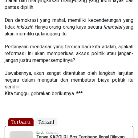
mahal dan menyingkirkan orang-orang yang lebih layak dan
pantas dipilih.
Dan demokrasi yang mahal, memiliki kecenderungan yang
tidak
inklusif
. Hanya orang-orang kaya secara
finansial
yang
akan memiliki gelanggang itu.
Pertanyaan mendasar yang tersisa bagi kita adalah, apakah
reformasi ini akan memperluas akses politik atau jangan-
jangan justru mempersempitnya?
Jawabannya, akan sangat ditentukan oleh langkah lanjutan
negara dalam mengatur dan membatasi biaya politik itu
sendiri.
Kita tunggu, gebrakan berikutnya.
***
Terbaru
Terkait
Sorot
, Kemarin
Tanya KAPOLRI, Bos Tambang Ilegal Dilayani