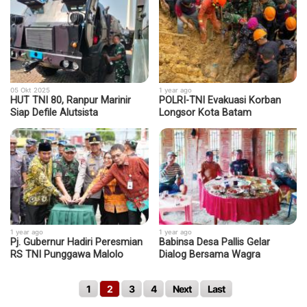
05 Okt 2025
1 year ago
HUT TNI 80, Ranpur Marinir
POLRI-TNI Evakuasi Korban
Siap Defile Alutsista
Longsor Kota Batam
1 year ago
1 year ago
Pj. Gubernur Hadiri Peresmian
Babinsa Desa Pallis Gelar
RS TNI Punggawa Malolo
Dialog Bersama Wagra
1
2
3
4
Next
Last