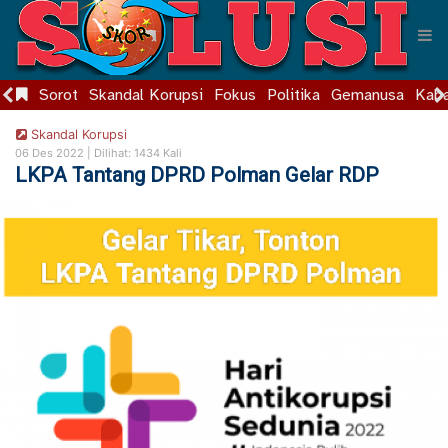
Sorot
Skandal Korupsi
Fokus
Politika
Gemanusa
Kaba
Skandal Korupsi
06 Des 2022 |
Dilihat: 1434 Kali
LKPA Tantang DPRD Polman Gelar RDP