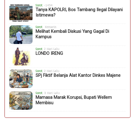
Sorot
, -1454
Tanya KAPOLRI, Bos Tambang Ilegal Dilayani
Istimewa?
Sorot
, Kemarin
Melihat Kembali Diskusi Yang Gagal Di
Kampus
Sorot
, 2 Hari Lalu
LONDO IRENG
Sorot
, 2 Hari Lalu
SPj Fiktif Belanja Alat Kantor Dinkes Majene
Sorot
, 3 Hari Lalu
Mamasa Marak Korupsi, Bupati Wellem
Membisu