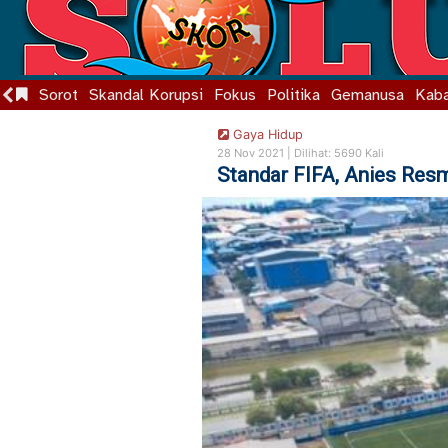
Sorot
Skandal Korupsi
Fokus
Politika
Gemanusa
Kaba
Gaya Hidup
28 Nov 2021 |
Dilihat: 5690 Kali
Standar FIFA, Anies Re