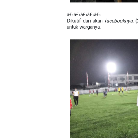
â€‹â€‹â€‹â€‹â€‹
Dikutif dari akun
facebooknya
, 
untuk warganya.