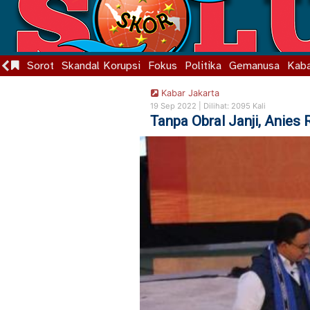
Sorot
Skandal Korupsi
Fokus
Politika
Gemanusa
Kaba
Kabar Jakarta
19 Sep 2022 |
Dilihat: 2095 Kali
Tanpa Obral Janji, Anie