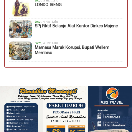
Sorot
, 3 Hari Lalu
LONDO IRENG
Sorot
, 4 Hari Lalu
SPj Fiktif Belanja Alat Kantor Dinkes Majene
Sorot
, 4 Hari Lalu
Mamasa Marak Korupsi, Bupati Wellem
Membisu