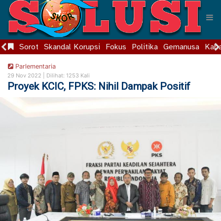
Sorot
Skandal Korupsi
Fokus
Politika
Gemanusa
Kaba
Parlementaria
29 Nov 2022 |
Dilihat: 1253 Kali
Proyek KCIC, FPKS: Nihil Dampak Positif