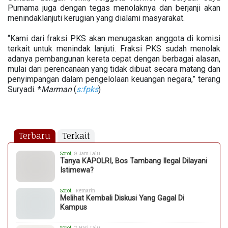
Purnama juga dengan tegas menolaknya dan berjanji akan
menindaklanjuti kerugian yang dialami masyarakat.
“Kami dari fraksi PKS akan menugaskan anggota di komisi
terkait untuk menindak lanjuti. Fraksi PKS sudah menolak
adanya pembangunan kereta cepat dengan berbagai alasan,
mulai dari perencanaan yang tidak dibuat secara matang dan
penyimpangan dalam pengelolaan keuangan negara,” terang
Suryadi. *
Marman
(
s:fpks
)
Terbaru
Terkait
Sorot
, 9 Jam Lalu
Tanya KAPOLRI, Bos Tambang Ilegal Dilayani
Istimewa?
Sorot
, Kemarin
Melihat Kembali Diskusi Yang Gagal Di
Kampus
Sorot
, 2 Hari Lalu