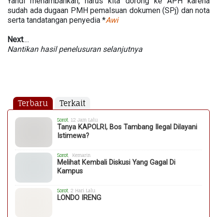
Yandi menambahkan, harus kita dorong ke APH karena
sudah ada dugaan PMH pemalsuan dokumen (SPj) dan nota
serta tandatangan penyedia *
Awi
Next
....
Nantikan hasil penelusuran selanjutnya
Terbaru
Terkait
Sorot
, 12 Jam Lalu
Tanya KAPOLRI, Bos Tambang Ilegal Dilayani
Istimewa?
Sorot
, Kemarin
Melihat Kembali Diskusi Yang Gagal Di
Kampus
Sorot
, 2 Hari Lalu
LONDO IRENG