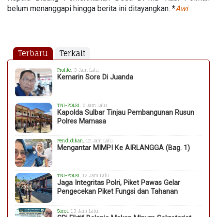
belum menanggapi hingga berita ini ditayangkan. *
Awi
Terbaru
Terkait
Profile
, 3 Jam Lalu
Kemarin Sore Di Juanda
TNI-POLRI
, 6 Jam Lalu
Kapolda Sulbar Tinjau Pembangunan Rusun
Polres Mamasa
Pendidikan
, 12 Jam Lalu
Mengantar MIMPI Ke AIRLANGGA (Bag. 1)
TNI-POLRI
, 12 Jam Lalu
Jaga Integritas Polri, Piket Pawas Gelar
Pengecekan Piket Fungsi dan Tahanan
Sorot
, 13 Jam Lalu