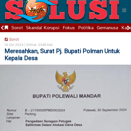
Sorot
Skandal Korupsi
Fokus
Politika
Gemanusa
Kaba
Sorot
14 Okt 2024 |
Dilihat: 2348 Kali
Meresahkan, Surat Pj. Bupati Polman Untuk
Kepala Desa