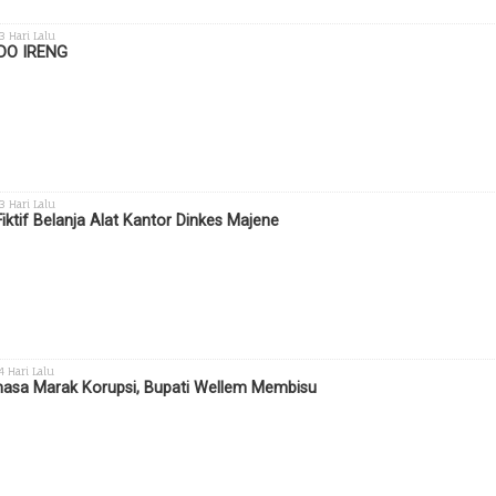
 3 Hari Lalu
DO IRENG
 3 Hari Lalu
Fiktif Belanja Alat Kantor Dinkes Majene
 4 Hari Lalu
sa Marak Korupsi, Bupati Wellem Membisu