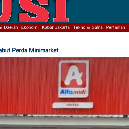
r Daerah
Ekonomi
Kabar Jakarta
Tekno & Sains
Pertanian
abut Perda Minimarket