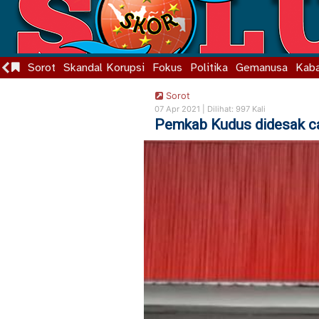
Sorot
Skandal Korupsi
Fokus
Politika
Gemanusa
Kaba
Sorot
07 Apr 2021 |
Dilihat: 997 Kali
Pemkab Kudus didesak c