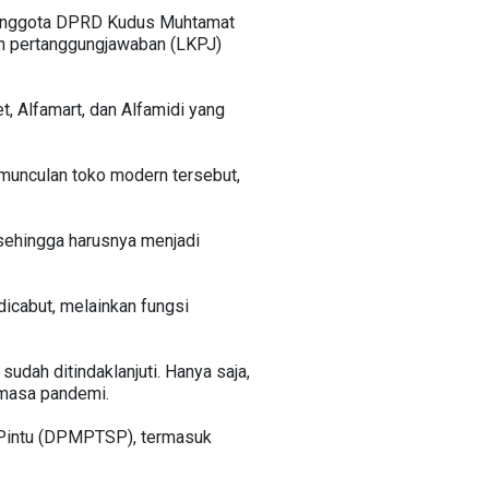
ta Anggota DPRD Kudus Muhtamat
n pertanggungjawaban (LKPJ)
, Alfamart, dan Alfamidi yang
emunculan toko modern tersebut,
sehingga harusnya menjadi
icabut, melainkan fungsi
dah ditindaklanjuti. Hanya saja,
 masa pandemi.
 Pintu (DPMPTSP), termasuk