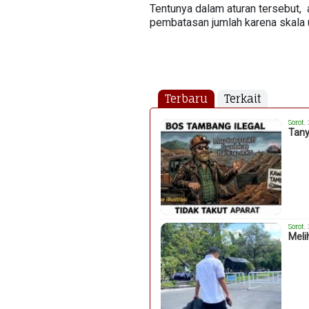
Tentunya dalam aturan tersebut, a
pembatasan jumlah karena skala 
Terbaru
Terkait
Sorot
,
Tany
Sorot
,
Meli