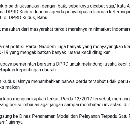
ak bisa dilaksanakan dengan baik, sebaiknya dicabut saja," ka
purna DPRD Kudus dengan agenda penyampaian laporan keteranga
20 di DPRD Kudus, Rabu.
masukan dari masyarakat terkait maraknya minimarket Indomaret
tamat politisi Partai Nasdem, juga banyak yang menyayangkan k
D-19 yang mengakibatkan banyak usaha kecil dirugikan.
 upaya pemerintah bersama DPRD untuk melindungi usaha kecil 
bijakan kepentingan daerah.
Kudus lainnya menambahkan bahwa perda tersebut tidak perlu d
ksimalkan.
rtopo mengungkapkan terkait Perda 12/2017 tersebut, memang su
 yang berisi imbauan agar jangan sampai membatasi investasi di
langsung ke Dinas Penanaman Modal dan Pelayanan Terpadu Satu
rn," ujarnya.