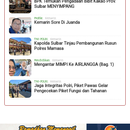
BPK Temukan Pengadaan Bibit Kakao Prov.
Sulbar MENYIMPANG
Profile
, Kemarin
Kemarin Sore Di Juanda
TNI-POLRI
, Kemarin
Kapolda Sulbar Tinjau Pembangunan Rusun
Polres Mamasa
Pendidikan
, Kemarin
Mengantar MIMPI Ke AIRLANGGA (Bag. 1)
TNI-POLRI
, Kemarin
Jaga Integritas Polri, Piket Pawas Gelar
Pengecekan Piket Fungsi dan Tahanan