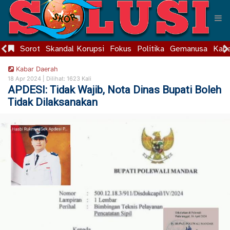
Sorot
Skandal Korupsi
Fokus
Politika
Gemanusa
Kaba
Kabar Daerah
18 Apr 2024 |
Dilihat: 1623 Kali
APDESI: Tidak Wajib, Nota Dinas Bupati Boleh
Tidak Dilaksanakan