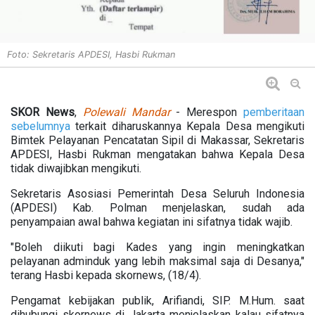
Foto: Sekretaris APDESI, Hasbi Rukman
SKOR News
,
Polewali Mandar
- Merespon
pemberitaan
sebelumnya
terkait diharuskannya Kepala Desa mengikuti
Bimtek Pelayanan Pencatatan Sipil di Makassar, Sekretaris
APDESI, Hasbi Rukman mengatakan bahwa Kepala Desa
tidak diwajibkan mengikuti.
Sekretaris Asosiasi Pemerintah Desa Seluruh Indonesia
(APDESI) Kab. Polman menjelaskan, sudah ada
penyampaian awal bahwa kegiatan ini sifatnya tidak wajib.
"Boleh diikuti bagi Kades yang ingin meningkatkan
pelayanan adminduk yang lebih maksimal saja di Desanya,"
terang Hasbi kepada skornews, (18/4).
Pengamat kebijakan publik, Arifiandi, SIP. M.Hum. saat
dihubungi skornews di Jakarta menjelaskan kalau sifatnya