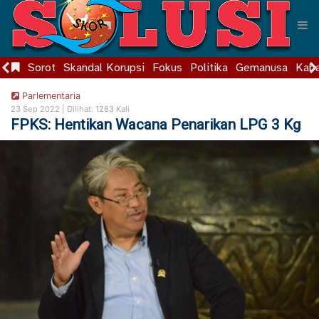
Sorot
Skandal Korupsi
Fokus
Politika
Gemanusa
Kaba
Parlementaria
23 Sep 2022 |
Dilihat: 1283 Kali
FPKS: Hentikan Wacana Penarikan LPG 3 Kg