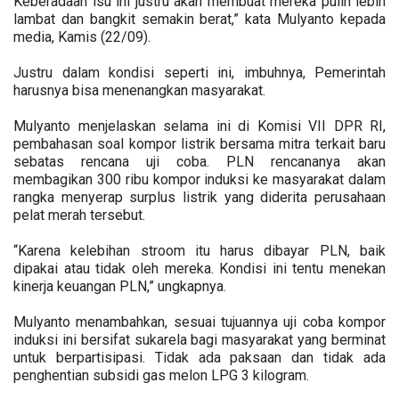
Keberadaan isu ini justru akan membuat mereka pulih lebih
lambat dan bangkit semakin berat,” kata Mulyanto kepada
media, Kamis (22/09).
Justru dalam kondisi seperti ini, imbuhnya, Pemerintah
harusnya bisa menenangkan masyarakat.
Mulyanto menjelaskan selama ini di Komisi VII DPR RI,
pembahasan soal kompor listrik bersama mitra terkait baru
sebatas rencana uji coba. PLN rencananya akan
membagikan 300 ribu kompor induksi ke masyarakat dalam
rangka menyerap surplus listrik yang diderita perusahaan
pelat merah tersebut.
“Karena kelebihan stroom itu harus dibayar PLN, baik
dipakai atau tidak oleh mereka. Kondisi ini tentu menekan
kinerja keuangan PLN,” ungkapnya.
Mulyanto menambahkan, sesuai tujuannya uji coba kompor
induksi ini bersifat sukarela bagi masyarakat yang berminat
untuk berpartisipasi. Tidak ada paksaan dan tidak ada
penghentian subsidi gas melon LPG 3 kilogram.