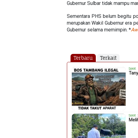
Gubernur Sulbar tidak mampu mamb
Sementara PHS belum begitu po
merupakan Wakil Gubernur era pe
Gubernur selama memimpin. *
Aw
Terbaru
Terkait
Sorot
,
Tany
Sorot
,
Meli