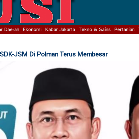
r Daerah
Ekonomi
Kabar Jakarta
Tekno & Sains
Pertanian
 SDK-JSM Di Polman Terus Membesar