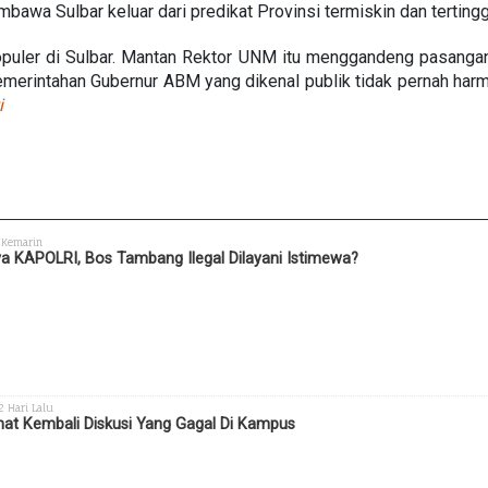
awa Sulbar keluar dari predikat Provinsi termiskin dan tertingg
puler di Sulbar. Mantan Rektor UNM itu menggandeng pasangan
merintahan Gubernur ABM yang dikenal publik tidak pernah har
i
 Kemarin
a KAPOLRI, Bos Tambang Ilegal Dilayani Istimewa?
 2 Hari Lalu
hat Kembali Diskusi Yang Gagal Di Kampus