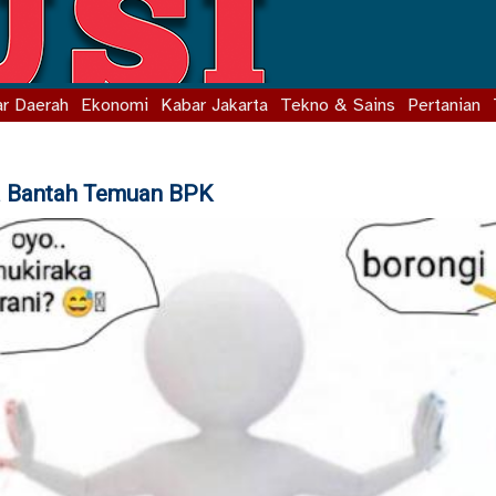
r Daerah
Ekonomi
Kabar Jakarta
Tekno & Sains
Pertanian
a Bantah Temuan BPK