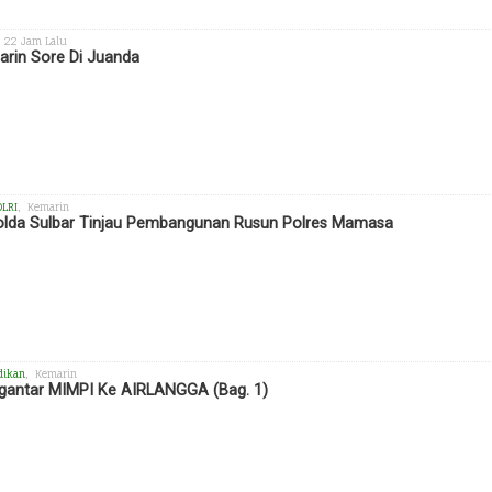
, 22 Jam Lalu
rin Sore Di Juanda
OLRI
, Kemarin
lda Sulbar Tinjau Pembangunan Rusun Polres Mamasa
dikan
, Kemarin
antar MIMPI Ke AIRLANGGA (Bag. 1)