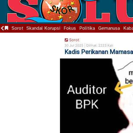
Sorot
Skandal Korupsi
Fokus
Politika
Gemanusa
Kaba
Sorot
30 Jul 2025 |
Dilihat: 2223 Kali
Kadis Perikanan Mamas