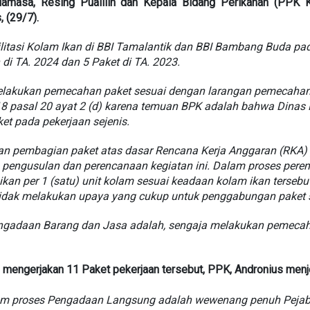
amasa, Resing Pualilin dan Kepala Bidang Perikanan (PPK 
 (29/7).
itasi Kolam Ikan di BBI Tamalantik dan BBI Bambang Buda pa
 di TA. 2024 dan 5 Paket di TA. 2023.
elakukan pemecahan paket sesuai dengan larangan pemecahan 
8 pasal 20 ayat 2 (d) karena temuan BPK adalah bahwa Dinas 
et pada pekerjaan sejenis.
n pembagian paket atas dasar Rencana Kerja Anggaran (RKA) y
s pengusulan dan perencanaan kegiatan ini. Dalam proses per
an per 1 (satu) unit kolam sesuai keadaan kolam ikan tersebu
idak melakukan upaya yang cukup untuk penggabungan paket se
ngadaan Barang dan Jasa adalah, sengaja melakukan pemecahan
mengerjakan 11 Paket pekerjaan tersebut, PPK, Andronius menj
lam proses Pengadaan Langsung adalah wewenang penuh Peja