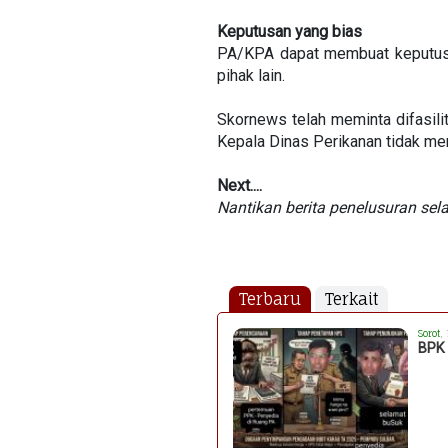
Keputusan yang bias
PA/KPA dapat membuat keputusa
pihak lain.
Skornews telah meminta difasili
Kepala Dinas Perikanan tidak m
Next....
Nantikan berita penelusuran sel
Terbaru
Terkait
Sorot
,
BPK