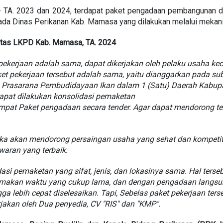
- TA. 2023 dan 2024, terdapat paket pengadaan pembangunan da
ada Dinas Perikanan Kab. Mamasa yang dilakukan melalui mekan
atas LKPD Kab. Mamasa, TA. 2024
pekerjaan adalah sama, dapat dikerjakan oleh pelaku usaha keci
t pekerjaan tersebut adalah sama, yaitu dianggarkan pada su
 Prasarana Pembudidayaan Ikan dalam 1 (Satu) Daerah Kabupa
dapat dilakukan konsolidasi pemaketan
pat Paket pengadaan secara tender. Agar dapat mendorong terc
aka akan mendorong persaingan usaha yang sehat dan kompetiti
aran yang terbaik.
si pemaketan yang sifat, jenis, dan lokasinya sama. Hal ters
makan waktu yang cukup lama, dan dengan pengadaan langsun
a lebih cepat diselesaikan. Tapi, Sebelas paket pekerjaan ters
jakan oleh Dua penyedia, CV "RIS" dan "KMP".