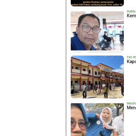
Profile
Kema
TNI-P
Kapo
Pendi
Meng