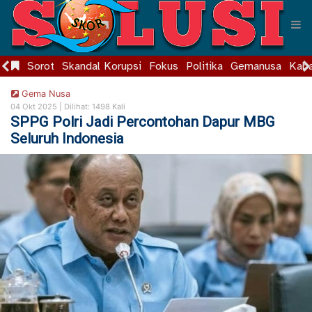
Sorot
Skandal Korupsi
Fokus
Politika
Gemanusa
Kaba
Gema Nusa
04 Okt 2025 |
Dilihat: 1498 Kali
SPPG Polri Jadi Percontohan Dapur MBG
Seluruh Indonesia