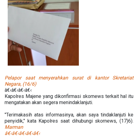
Pelapor saat menyerahkan surat di kantor Skretariat
Negara, (16/6)
â€‹â€‹â€‹â€‹
Kapolres Majene yang dikonfirmasi skornews terkait hal itu
mengatakan akan segera menindaklanjuti.
"Terimakasih atas informasinya, akan saya tindaklanjuti ke
penyidik," kata Kapolres saat dihubungi skornews, (17)6).
Marman
â€‹â€‹â€‹â€‹â€‹