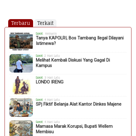
Terbaru
Terkait
Sorot
, Kemarin
Tanya KAPOLRI, Bos Tambang Ilegal Dilayani
Istimewa?
Sorot
, 2 Hari Lalu
Melihat Kembali Diskusi Yang Gagal Di
Kampus
Sorot
, 3 Hari Lalu
LONDO IRENG
Sorot
, 4 Hari Lalu
SPj Fiktif Belanja Alat Kantor Dinkes Majene
Sorot
, 4 Hari Lalu
Mamasa Marak Korupsi, Bupati Wellem
Membisu