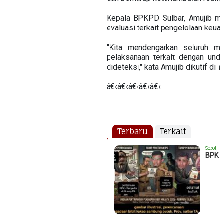
Kepala BPKPD Sulbar, Amujib m
evaluasi terkait pengelolaan keu
"Kita mendengarkan seluruh m
pelaksanaan terkait dengan un
dideteksi," kata Amujib dikutif di
â€‹â€‹â€‹â€‹â€‹
Terbaru
Terkait
Sorot
,
BPK