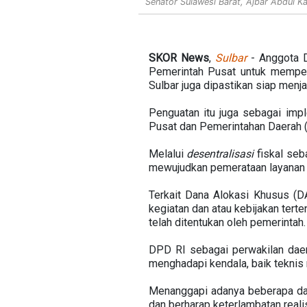
Senator Sulawesi Barat, Ajbar Abdul Kad
SKOR News
,
Sulbar
-
Anggota 
Pemerintah Pusat untuk mempe
Sulbar juga dipastikan siap menj
Penguatan itu juga sebagai im
Pusat dan Pemerintahan Daerah 
Melalui
desentralisasi
fiskal seb
mewujudkan pemerataan layanan 
Terkait Dana Alokasi Khusus (D
kegiatan dan atau kebijakan tert
telah ditentukan oleh pemerintah.
DPD RI sebagai perwakilan dae
menghadapi kendala, baik teknis 
Menanggapi adanya beberapa da
dan berharap keterlambatan reali