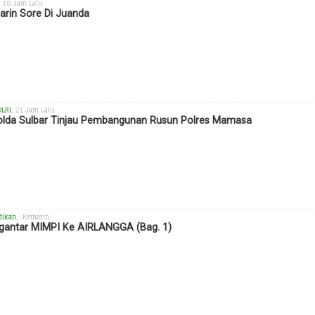
, 18 Jam Lalu
rin Sore Di Juanda
OLRI
, 21 Jam Lalu
lda Sulbar Tinjau Pembangunan Rusun Polres Mamasa
dikan
, Kemarin
antar MIMPI Ke AIRLANGGA (Bag. 1)