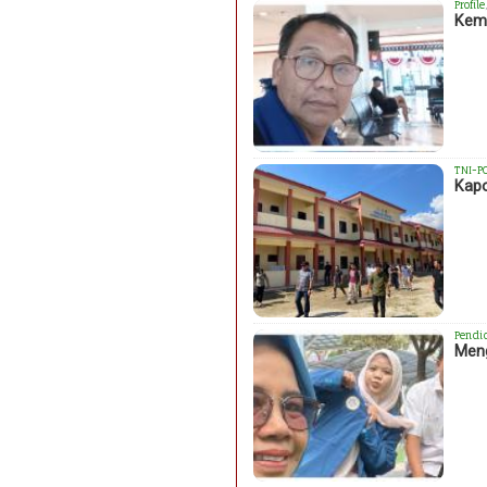
Profile
Kema
TNI-P
Kapo
Pendi
Meng