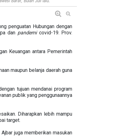
esi Barat, Bulan Juli lalu.
rong penguatan Hubungan dengan
mpa dan
pandemi
covid-19. Prov.
gan Keuangan antara Pemerintah
maan maupun belanja daerah guna
 dengan tujuan mendanai program
layanan publik yang penggunaannya
saikan. Diharapkan lebih mampu
ai target.
 Ajbar juga memberikan masukan