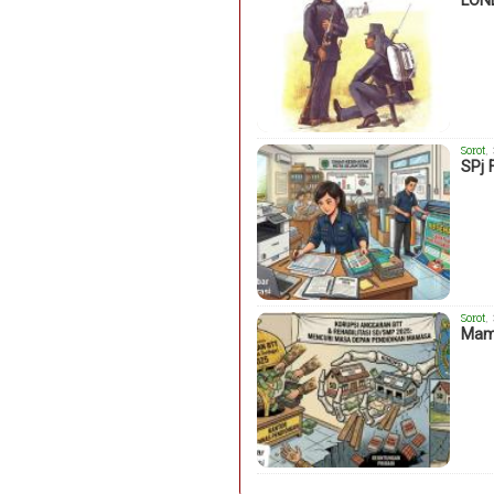
LON
Sorot
,
SPj 
Sorot
,
Mama