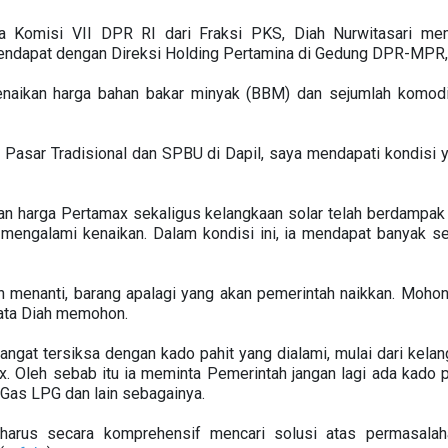
 Komisi VII DPR RI dari Fraksi PKS, Diah Nurwitasari mem
ndapat dengan Direksi Holding Pertamina di Gedung DPR-MPR, S
enaikan harga bahan bakar minyak (BBM) dan sejumlah komodi
 Pasar Tradisional dan SPBU di Dapil, saya mendapati kondisi 
n harga Pertamax sekaligus kelangkaan solar telah berdampak 
 mengalami kenaikan. Dalam kondisi ini, ia mendapat banyak se
 menanti, barang apalagi yang akan pemerintah naikkan. Mohon 
kata Diah memohon.
angat tersiksa dengan kado pahit yang dialami, mulai dari kela
. Oleh sebab itu ia meminta Pemerintah jangan lagi ada kado 
n Gas LPG dan lain sebagainya.
arus secara komprehensif mencari solusi atas permasalaha