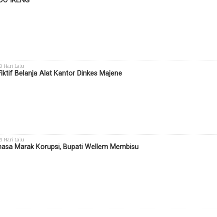
DO IRENG
 3 Hari Lalu
Fiktif Belanja Alat Kantor Dinkes Majene
 3 Hari Lalu
sa Marak Korupsi, Bupati Wellem Membisu