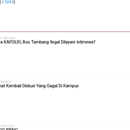
(
s:fpks
)
 11 Jam Lalu
a KAPOLRI, Bos Tambang Ilegal Dilayani Istimewa?
 Kemarin
hat Kembali Diskusi Yang Gagal Di Kampus
 2 Hari Lalu