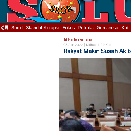
Sorot
Skandal Korupsi
Fokus
Politika
Gemanusa
Kaba
Parlementaria
08 Apr 2022 |
Dilihat: 1129 Kali
Rakyat Makin Susah Aki