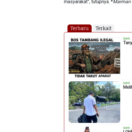
masyarakat”, tutupnya. *
Marman
Terbaru
Terkait
Sorot
,
Tany
Sorot
,
Meli
Sorot
,