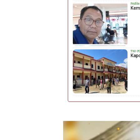
Profile
Kema
TNI-P
Kapo