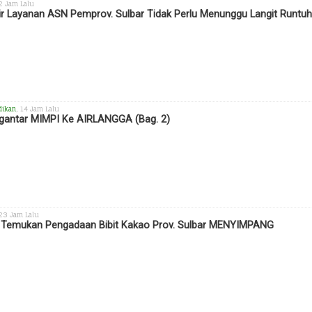
 2 Jam Lalu
ir Layanan ASN Pemprov. Sulbar Tidak Perlu Menunggu Langit Runtu
dikan
, 14 Jam Lalu
antar MIMPI Ke AIRLANGGA (Bag. 2)
 23 Jam Lalu
 Temukan Pengadaan Bibit Kakao Prov. Sulbar MENYIMPANG