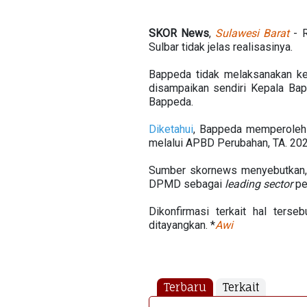
SKOR News
,
Sulawesi Barat
- R
Sulbar tidak jelas realisasinya.
Bappeda tidak melaksanakan keg
disampaikan sendiri Kepala Ba
Bappeda.
Diketahui
, Bappeda memperoleh 
melalui APBD Perubahan, TA. 202
Sumber skornews menyebutkan, 
DPMD sebagai
leading sector
pe
Dikonfirmasi terkait hal ters
ditayangkan. *
Awi
Terbaru
Terkait