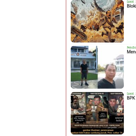
Sorot
,
Blok
Pendi
Meng
Sorot
,
BPK