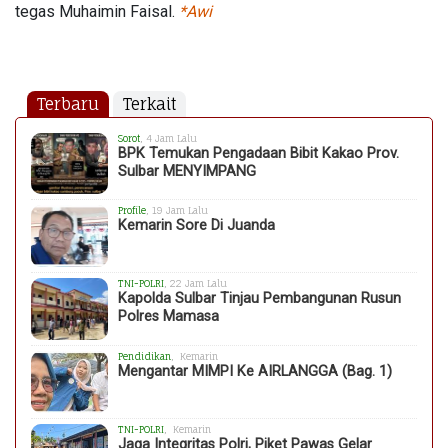
tegas Muhaimin Faisal.
*Awi
Terbaru
Terkait
Sorot
, 4 Jam Lalu
BPK Temukan Pengadaan Bibit Kakao Prov.
Sulbar MENYIMPANG
Profile
, 19 Jam Lalu
Kemarin Sore Di Juanda
TNI-POLRI
, 22 Jam Lalu
Kapolda Sulbar Tinjau Pembangunan Rusun
Polres Mamasa
Pendidikan
, Kemarin
Mengantar MIMPI Ke AIRLANGGA (Bag. 1)
TNI-POLRI
, Kemarin
Jaga Integritas Polri, Piket Pawas Gelar