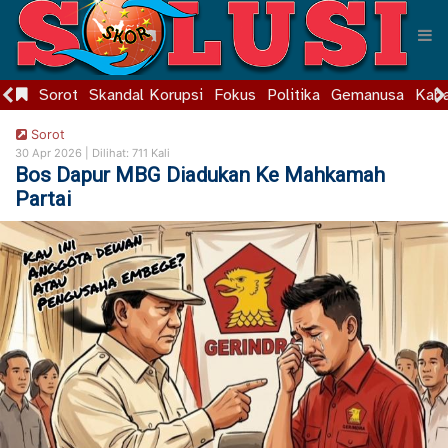
Sorot
Skandal Korupsi
Fokus
Politika
Gemanusa
Kaba
Sorot
30 Apr 2026 |
Dilihat: 711 Kali
Bos Dapur MBG Diadukan Ke Mahkamah
Partai