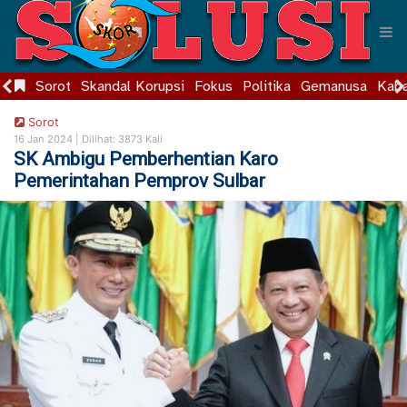
Sorot
Skandal Korupsi
Fokus
Politika
Gemanusa
Kaba
Sorot
16 Jan 2024 |
Dilihat: 3873 Kali
SK Ambigu Pemberhentian Karo
Pemerintahan Pemprov Sulbar