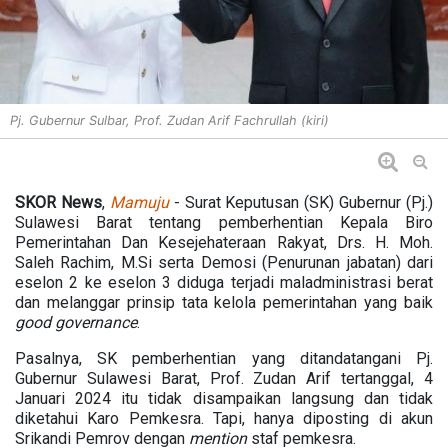
Pj. Gubernur Sulbar, Prof. Zudan Arif Fachrullah (kiri)
SKOR News
,
Mamuju
- Surat Keputusan (SK) Gubernur (Pj.)
Sulawesi Barat tentang pemberhentian Kepala Biro
Pemerintahan Dan Kesejehateraan Rakyat, Drs. H. Moh.
Saleh Rachim, M.Si serta Demosi (Penurunan jabatan) dari
eselon 2 ke eselon 3 diduga terjadi maladministrasi berat
dan melanggar prinsip tata kelola pemerintahan yang baik
good governance
.
Pasalnya, SK pemberhentian yang ditandatangani Pj.
Gubernur Sulawesi Barat, Prof. Zudan Arif tertanggal, 4
Januari 2024 itu tidak disampaikan langsung dan tidak
diketahui Karo Pemkesra. Tapi, hanya diposting di akun
Srikandi Pemrov dengan
mention
staf pemkesra.