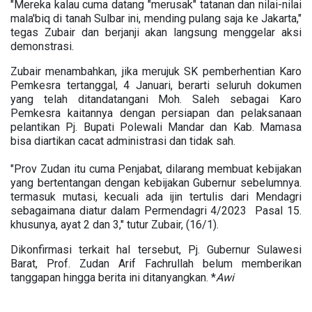
"Mereka kalau cuma datang "merusak" tatanan dan nilai-nilai
mala'biq di tanah Sulbar ini, mending pulang saja ke Jakarta,"
tegas Zubair dan berjanji akan langsung menggelar aksi
demonstrasi.
Zubair menambahkan, jika merujuk SK pemberhentian Karo
Pemkesra tertanggal, 4 Januari, berarti seluruh dokumen
yang telah ditandatangani Moh. Saleh sebagai Karo
Pemkesra kaitannya dengan persiapan dan pelaksanaan
pelantikan Pj. Bupati Polewali Mandar dan Kab. Mamasa
bisa diartikan cacat administrasi dan tidak sah.
"Prov Zudan itu cuma Penjabat, dilarang membuat kebijakan
yang bertentangan dengan kebijakan Gubernur sebelumnya.
termasuk mutasi, kecuali ada ijin tertulis dari Mendagri
sebagaimana diatur dalam Permendagri 4/2023 Pasal 15.
khusunya, ayat 2 dan 3," tutur Zubair, (16/1).
Dikonfirmasi terkait hal tersebut, Pj. Gubernur Sulawesi
Barat, Prof. Zudan Arif Fachrullah belum memberikan
tanggapan hingga berita ini ditanyangkan. *
Awi