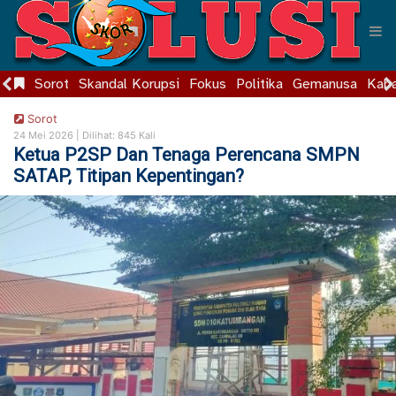
Sorot
Skandal Korupsi
Fokus
Politika
Gemanusa
Kaba
Sorot
24 Mei 2026 |
Dilihat: 845 Kali
Ketua P2SP Dan Tenaga Perencana SMPN
SATAP, Titipan Kepentingan?