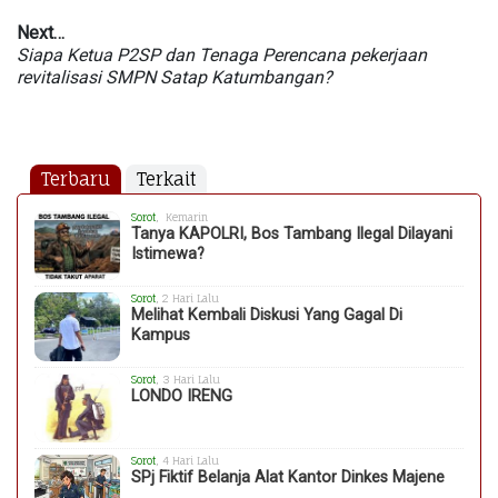
Next…
Siapa Ketua P2SP dan Tenaga Perencana pekerjaan
revitalisasi SMPN Satap Katumbangan?
Terbaru
Terkait
Sorot
, Kemarin
Tanya KAPOLRI, Bos Tambang Ilegal Dilayani
Istimewa?
Sorot
, 2 Hari Lalu
Melihat Kembali Diskusi Yang Gagal Di
Kampus
Sorot
, 3 Hari Lalu
LONDO IRENG
Sorot
, 4 Hari Lalu
SPj Fiktif Belanja Alat Kantor Dinkes Majene