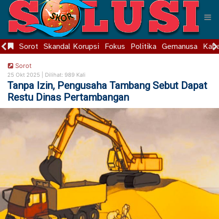
Sorot
Skandal Korupsi
Fokus
Politika
Gemanusa
Kaba
Sorot
25 Okt 2025 |
Dilihat: 989 Kali
Tanpa Izin, Pengusaha Tambang Sebut Dapat
Restu Dinas Pertambangan