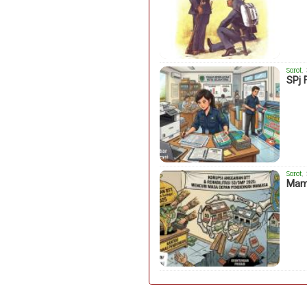
Sorot
,
SPj 
Sorot
,
Mama