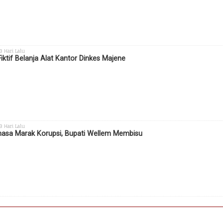
 3 Hari Lalu
Fiktif Belanja Alat Kantor Dinkes Majene
 3 Hari Lalu
sa Marak Korupsi, Bupati Wellem Membisu