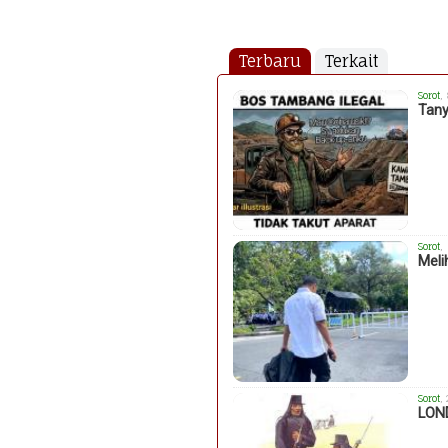
Terbaru
Terkait
Sorot
,
Tany
Sorot
,
Meli
Sorot
,
LON