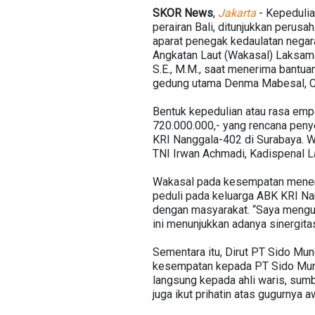
SKOR
News
,
Jakarta
- Kepedulia
perairan Bali, ditunjukkan perus
aparat penegak kedaulatan nega
Angkatan Laut (Wakasal) Laksam
S.E., M.M., saat menerima bantua
gedung utama Denma Mabesal, Cil
Bentuk kepedulian atau rasa emp
720.000.000,- yang rencana peny
KRI Nanggala-402 di Surabaya. 
TNI Irwan Achmadi, Kadispenal L
Wakasal pada kesempatan meneri
peduli pada keluarga ABK KRI Nan
dengan masyarakat. “Saya menguc
ini menunjukkan adanya sinergita
Sementara itu, Dirut PT Sido M
kesempatan kepada PT Sido Munc
langsung kepada ahli waris, sum
juga ikut prihatin atas gugurnya 