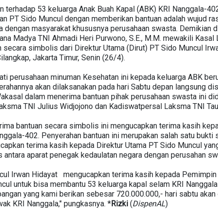
n terhadap 53 keluarga Anak Buah Kapal (ABK) KRI Nanggala-40
ahan PT Sido Muncul dengan memberikan bantuan adalah wujud ras
ra dengan masyarakat khususnya perusahaan swasta. Demikian d
ana Madya TNI Ahmadi Heri Purwono, S.E., M.M. mewakili Kasa
n secara simbolis dari Direktur Utama (Dirut) PT Sido Muncul Irw
angkap, Jakarta Timur, Senin (26/4).
ati perusahaan minuman Kesehatan ini kepada keluarga ABK ber
erahannya akan dilaksanakan pada hari Sabtu depan langsung di
Wakasal dalam menerima bantuan pihak perusahaan swasta ini d
aksma TNI Julius Widjojono dan Kadiswatpersal Laksma TNI Tau
ma bantuan secara simbolis ini mengucapkan terima kasih kepa
ggala-402. Penyerahan bantuan ini merupakan salah satu bukti s
apkan terima kasih kepada Direktur Utama PT Sido Muncul yang
s antara aparat penegak kedaulatan negara dengan perusahan swa
uncul Irwan Hidayat mengucapkan terima kasih kepada Pemimpin
ul untuk bisa membantu 53 keluarga kapal selam KRI Nanggala-
bangan yang kami berikan sebesar 720.000.000,- hari sabtu akan
awak KRI Nanggala," pungkasnya. *
Rizki
(
DispenAL
)