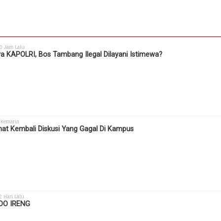
 8 Jam Lalu
a KAPOLRI, Bos Tambang Ilegal Dilayani Istimewa?
 Kemarin
hat Kembali Diskusi Yang Gagal Di Kampus
 2 Hari Lalu
DO IRENG