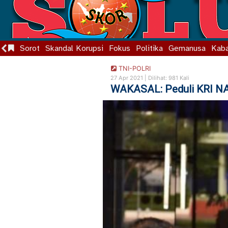
Sorot
Skandal Korupsi
Fokus
Politika
Gemanusa
Kaba
TNI-POLRI
27 Apr 2021 |
Dilihat: 981 Kali
WAKASAL: Peduli KRI NA