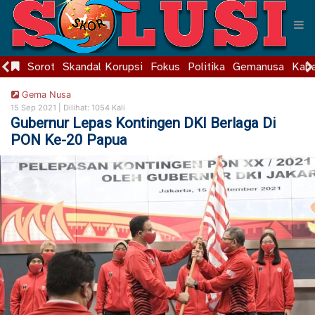
Sorot
Skandal Korupsi
Fokus
Politika
Gemanusa
Kaba
Gema Nusa
15 Sep 2021 |
Dilihat: 1054 Kali
Gubernur Lepas Kontingen DKI Berlaga Di
PON Ke-20 Papua