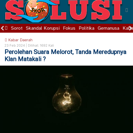
Sorot
Skandal Korupsi
Fokus
Politika
Gemanusa
Kaba
Kabar Daerah
23 Feb 2024 |
Dilihat: 1692 Kali
Perolehan Suara Melorot, Tanda Meredupnya
Klan Matakali ?