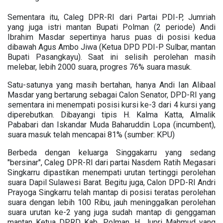
Sementara itu, Caleg DPR-RI dari Partai PDI-P, Jumriah
yang juga istri mantan Bupati Polman (2 periode) Andi
Ibrahim Masdar sepertinya harus puas di posisi kedua
dibawah Agus Ambo Jiwa (Ketua DPD PDI-P Sulbar, mantan
Bupati Pasangkayu). Saat ini selisih perolehan masih
melebar, lebih 2000 suara, progres 76% suara masuk.
Satu-satunya yang masih bertahan, hanya Andi Ian Alibaal
Masdar yang bertarung sebagai Calon Senator, DPD-RI yang
sementara ini menempati posisi kursi ke-3 dari 4 kursi yang
diperebutkan. Dibayangi tipis H. Kalma Katta, Almalik
Pababari dan Iskandar Muda Baharuddin Lopa (incumbent),
suara masuk telah mencapai 81% (sumber: KPU)
Berbeda dengan keluarga Singgakarru yang sedang
"bersinar", Caleg DPR-RI dari partai Nasdem Ratih Megasari
Singkarru dipastikan menempati urutan tertinggi perolehan
suara Dapil Sulawesi Barat. Begitu juga, Calon DPD-RI Andri
Prayoga Singkarru telah mantap di posisi teratas perolehan
suara dengan lebih 100 Ribu, jauh meninggalkan perolehan
suara urutan ke-2 yang juga sudah mantap di genggaman
mantan Ketua DPRD Kab. Polman, H. Jupri Mahmud yang