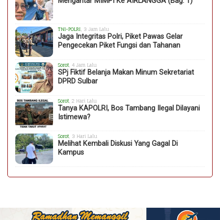
Mengantar MIMPI Ke AIRLANGGA (Bag. 1)
TNI-POLRI
, 3 Jam Lalu
Jaga Integritas Polri, Piket Pawas Gelar
Pengecekan Piket Fungsi dan Tahanan
Sorot
, 4 Jam Lalu
SPj Fiktif Belanja Makan Minum Sekretariat
DPRD Sulbar
Sorot
, 2 Hari Lalu
Tanya KAPOLRI, Bos Tambang Ilegal Dilayani
Istimewa?
Sorot
, 3 Hari Lalu
Melihat Kembali Diskusi Yang Gagal Di
Kampus