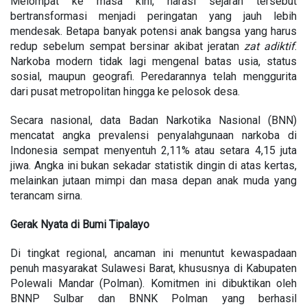
Melompat ke masa kini, narasi sejarah tersebut
bertransformasi menjadi peringatan yang jauh lebih
mendesak. Betapa banyak potensi anak bangsa yang harus
redup sebelum sempat bersinar akibat jeratan
zat adiktif
.
Narkoba modern tidak lagi mengenal batas usia, status
sosial, maupun geografi. Peredarannya telah menggurita
dari pusat metropolitan hingga ke pelosok desa.
Secara nasional, data Badan Narkotika Nasional (BNN)
mencatat angka prevalensi penyalahgunaan narkoba di
Indonesia sempat menyentuh 2,11% atau setara 4,15 juta
jiwa. Angka ini bukan sekadar statistik dingin di atas kertas,
melainkan jutaan mimpi dan masa depan anak muda yang
terancam sirna.
Gerak Nyata di Bumi Tipalayo
Di tingkat regional, ancaman ini menuntut kewaspadaan
penuh masyarakat Sulawesi Barat, khususnya di Kabupaten
Polewali Mandar (Polman). Komitmen ini dibuktikan oleh
BNNP Sulbar dan BNNK Polman yang berhasil