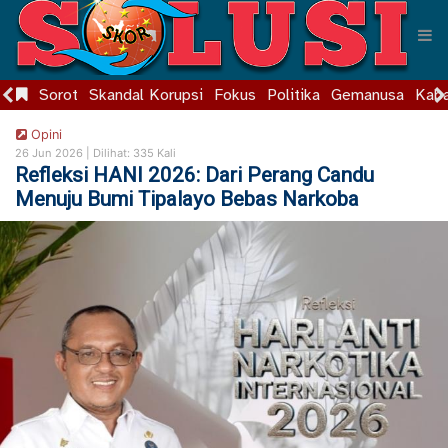
Sorot
Skandal Korupsi
Fokus
Politika
Gemanusa
Kaba
Opini
26 Jun 2026 |
Dilihat: 335 Kali
Refleksi HANI 2026: Dari Perang Candu
Menuju Bumi Tipalayo Bebas Narkoba