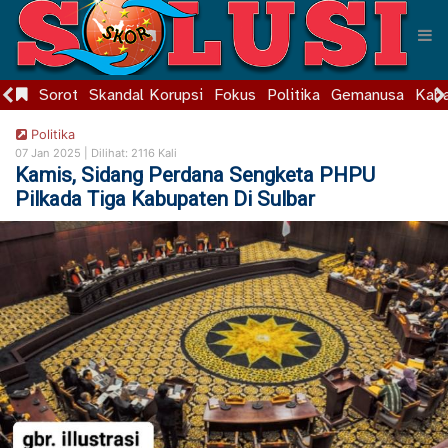
Sorot
Skandal Korupsi
Fokus
Politika
Gemanusa
Kaba
Politika
07 Jan 2025 |
Dilihat: 2116 Kali
Kamis, Sidang Perdana Sengketa PHPU
Pilkada Tiga Kabupaten Di Sulbar