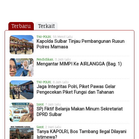
Terbaru
Terkait
TNI-POLRI
, 55 Menit Lalu
Kapolda Sulbar Tinjau Pembangunan Rusun
Polres Mamasa
Pendidikan
, 5 Jam Lalu
Mengantar MIMPI Ke AIRLANGGA (Bag. 1)
TNI-POLRI
, 6 Jam Lalu
Jaga Integritas Polri, Piket Pawas Gelar
Pengecekan Piket Fungsi dan Tahanan
Sorot
, 7 Jam Lalu
SPj Fiktif Belanja Makan Minum Sekretariat
DPRD Sulbar
Sorot
, 2 Hari Lalu
Tanya KAPOLRI, Bos Tambang Ilegal Dilayani
Istimewa?