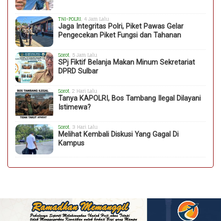
TNI-POLRI
, 4 Jam Lalu
Jaga Integritas Polri, Piket Pawas Gelar
Pengecekan Piket Fungsi dan Tahanan
Sorot
, 5 Jam Lalu
SPj Fiktif Belanja Makan Minum Sekretariat
DPRD Sulbar
Sorot
, 2 Hari Lalu
Tanya KAPOLRI, Bos Tambang Ilegal Dilayani
Istimewa?
Sorot
, 3 Hari Lalu
Melihat Kembali Diskusi Yang Gagal Di
Kampus