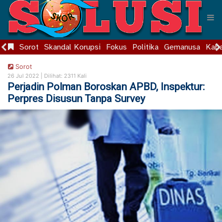
Sorot
Skandal Korupsi
Fokus
Politika
Gemanusa
Kaba
Sorot
26 Jul 2022 |
Dilihat: 2311 Kali
Perjadin Polman Boroskan APBD, Inspektur:
Perpres Disusun Tanpa Survey