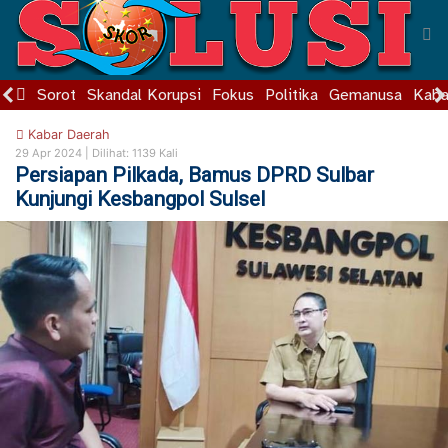
Sorot
Skandal Korupsi
Fokus
Politika
Gemanusa
Kaba
Kabar Daerah
29 Apr 2024 |
Dilihat: 1139 Kali
Persiapan Pilkada, Bamus DPRD Sulbar
Kunjungi Kesbangpol Sulsel