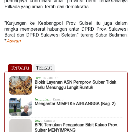
pentingnya koordinasi antar provinsi demi terlaksananya
Pilkada yang aman, tertib dan demokratis.
"Kunjungan ke Kesbangpol Prov. Sulsel itu juga dalam
rangka mempererat hubungan antar DPRD Prov. Sulawesi
Barat dan DPRD Sulawesi Selatan," terang Sabar Budiman.
*
Aswan
Terbaru
Terkait
Sorot
, 19 Jam Lalu
Blokir Layanan ASN Pemprov. Sulbar Tidak
Perlu Menunggu Langit Runtuh
Pendidikan
, Kemarin
Mengantar MIMPI Ke AIRLANGGA (Bag. 2)
Sorot
, Kemarin
BPK Temukan Pengadaan Bibit Kakao Prov.
Sulbar MENYIMPANG