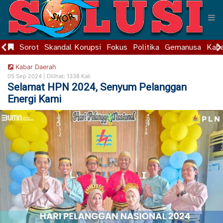
Sorot
Skandal Korupsi
Fokus
Politika
Gemanusa
Kaba
Kabar Daerah
05 Sep 2024 |
Dilihat: 1338 Kali
Selamat HPN 2024, Senyum Pelanggan
Energi Kami