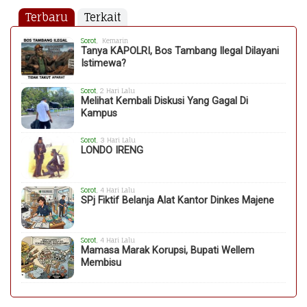
Terbaru
Terkait
Sorot
, Kemarin
Tanya KAPOLRI, Bos Tambang Ilegal Dilayani
Istimewa?
Sorot
, 2 Hari Lalu
Melihat Kembali Diskusi Yang Gagal Di
Kampus
Sorot
, 3 Hari Lalu
LONDO IRENG
Sorot
, 4 Hari Lalu
SPj Fiktif Belanja Alat Kantor Dinkes Majene
Sorot
, 4 Hari Lalu
Mamasa Marak Korupsi, Bupati Wellem
Membisu