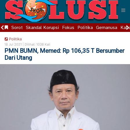
Sorot
Skandal Korupsi
Fokus
Politika
Gemanusa
Kaba
Politika
18 Jul 2021 |
Dilihat: 1038 Kali
PMN BUMN, Memed: Rp 106,35 T Bersumber
Dari Utang