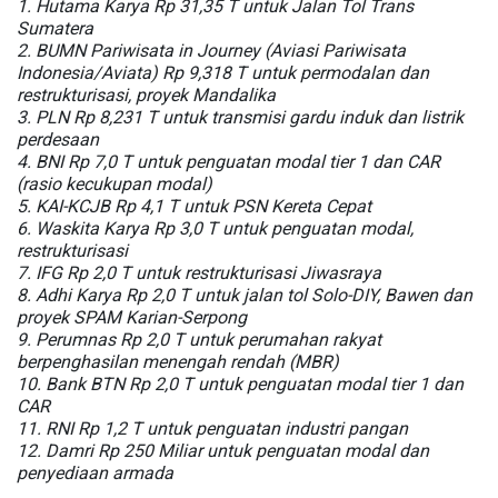
1. Hutama Karya Rp 31,35 T untuk Jalan Tol Trans
Sumatera
2. BUMN Pariwisata in Journey (Aviasi Pariwisata
Indonesia/Aviata) Rp 9,318 T untuk permodalan dan
restrukturisasi, proyek Mandalika
3. PLN Rp 8,231 T untuk transmisi gardu induk dan listrik
perdesaan
4. BNI Rp 7,0 T untuk penguatan modal tier 1 dan CAR
(rasio kecukupan modal)
5. KAI-KCJB Rp 4,1 T untuk PSN Kereta Cepat
6. Waskita Karya Rp 3,0 T untuk penguatan modal,
restrukturisasi
7. IFG Rp 2,0 T untuk restrukturisasi Jiwasraya
8. Adhi Karya Rp 2,0 T untuk jalan tol Solo-DIY, Bawen dan
proyek SPAM Karian-Serpong
9. Perumnas Rp 2,0 T untuk perumahan rakyat
berpenghasilan menengah rendah (MBR)
10. Bank BTN Rp 2,0 T untuk penguatan modal tier 1 dan
CAR
11. RNI Rp 1,2 T untuk penguatan industri pangan
12. Damri Rp 250 Miliar untuk penguatan modal dan
penyediaan armada