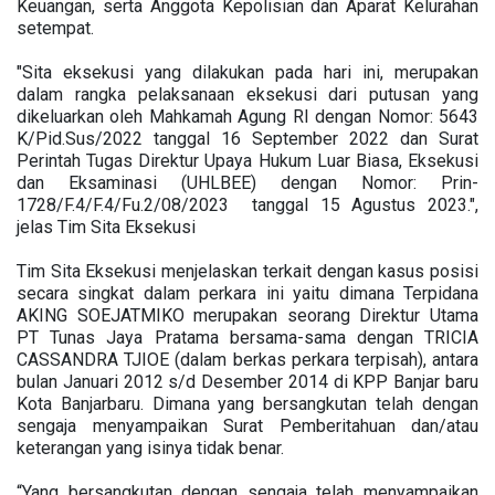
Keuangan, serta Anggota Kepolisian dan Aparat Kelurahan
setempat.
"Sita eksekusi yang dilakukan pada hari ini, merupakan
dalam rangka pelaksanaan eksekusi dari putusan yang
dikeluarkan oleh Mahkamah Agung RI dengan Nomor: 5643
K/Pid.Sus/2022 tanggal 16 September 2022 dan Surat
Perintah Tugas Direktur Upaya Hukum Luar Biasa, Eksekusi
dan Eksaminasi (UHLBEE) dengan Nomor: Prin-
1728/F.4/F.4/Fu.2/08/2023 tanggal 15 Agustus 2023.",
jelas Tim Sita Eksekusi
Tim Sita Eksekusi menjelaskan terkait dengan kasus posisi
secara singkat dalam perkara ini yaitu dimana Terpidana
AKING SOEJATMIKO merupakan seorang Direktur Utama
PT Tunas Jaya Pratama bersama-sama dengan TRICIA
CASSANDRA TJIOE (dalam berkas perkara terpisah), antara
bulan Januari 2012 s/d Desember 2014 di KPP Banjar baru
Kota Banjarbaru. Dimana yang bersangkutan telah dengan
sengaja menyampaikan Surat Pemberitahuan dan/atau
keterangan yang isinya tidak benar.
“Yang bersangkutan dengan sengaja telah menyampaikan