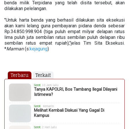
benda milik Terpidana yang telah disita tersebut, akan
dilakukan pelelangan.
"Untuk harta benda yang berhasil dilakukan sita eksekusi
akan kami lelang guna pembayaran pidana denda sebesar
Rp.34.850.998.904 (tiga puluh empat milyar delapan ratus
lima puluh juta sembilan ratus sembilan puluh delapan ribu
sembilan ratus empat rupiah),"jelas Tim Sita Eksekusi.
*
Marman
(s:
kejagung
)
Terbaru
Terkait
Sorot
, 18 Jam Lalu
Tanya KAPOLRI, Bos Tambang Ilegal Dilayani
Istimewa?
Sorot
, Kemarin
Melihat Kembali Diskusi Yang Gagal Di
Kampus
Sorot
, 2 Hari Lalu