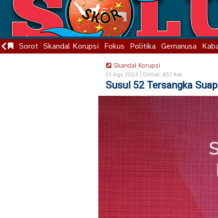
Sorot
Skandal Korupsi
Fokus
Politika
Gemanusa
Kaba
Skandal Korupsi
01 Ags 2023 |
Dilihat: 851 Kali
Susul 52 Tersangka Sua