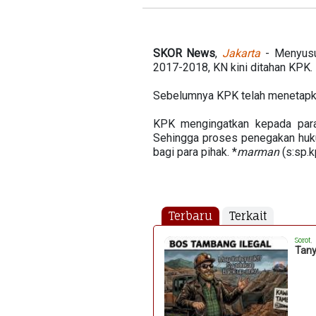
SKOR
News
,
Jakarta
- Menyusu
2017-2018, KN kini ditahan KPK.
Sebelumnya KPK telah menetapka
KPK mengingatkan kepada para 
Sehingga proses penegakan huku
bagi para pihak. *
marman
(s:sp.k
Terbaru
Terkait
Sorot
,
Tany