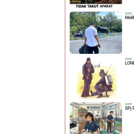
Sorot
,
Meli
Sorot
,
LON
Sorot
,
SPj 