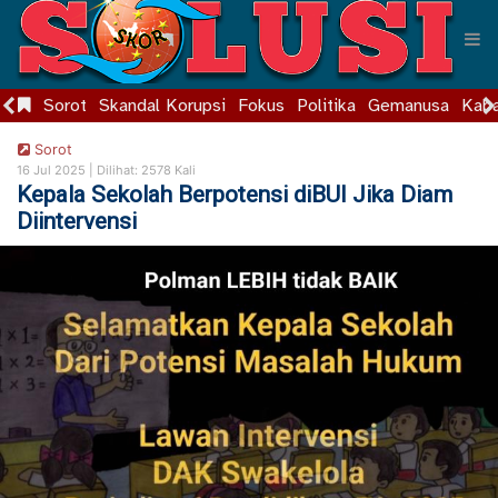
Sorot
Skandal Korupsi
Fokus
Politika
Gemanusa
Kaba
Sorot
16 Jul 2025 |
Dilihat: 2578 Kali
Kepala Sekolah Berpotensi diBUI Jika Diam
Diintervensi