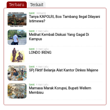
Terbaru
Terkait
Sorot
, Kemarin
Tanya KAPOLRI, Bos Tambang Ilegal Dilayani
Istimewa?
Sorot
, 2 Hari Lalu
Melihat Kembali Diskusi Yang Gagal Di
Kampus
Sorot
, 3 Hari Lalu
LONDO IRENG
Sorot
, 4 Hari Lalu
SPj Fiktif Belanja Alat Kantor Dinkes Majene
Sorot
, 4 Hari Lalu
Mamasa Marak Korupsi, Bupati Wellem
Membisu