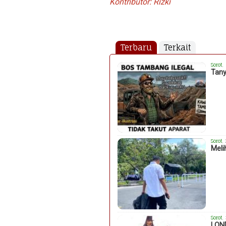
Kontributor: Rizki
Terbaru
Terkait
Sorot
,
Tany
Sorot
,
Meli
Sorot
,
LON