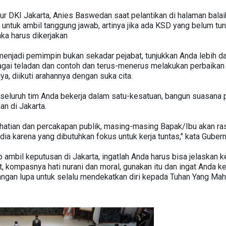
r DKI Jakarta, Anies Baswedan saat pelantikan di halaman balaik
k untuk ambil tanggung jawab, artinya jika ada KSD yang belum tu
ka harus dikerjakan
njadi pemimpin bukan sekadar pejabat, tunjukkan Anda lebih d
ebagai teladan dan contoh dan terus-menerus melakukan perbaikan
, diikuti arahannya dengan suka cita.
t seluruh tim Anda bekerja dalam satu-kesatuan, bangun suasana p
an di Jakarta.
rhatian dan percakapan publik, masing-masing Bapak/Ibu akan ras
dia karena yang dibutuhkan fokus untuk kerja tuntas," kata Guber
mbil keputusan di Jakarta, ingatlah Anda harus bisa jelaskan ke
, kompasnya hati nurani dan moral, gunakan itu dan ingat Anda k
 jangan lupa untuk selalu mendekatkan diri kepada Tuhan Yang M