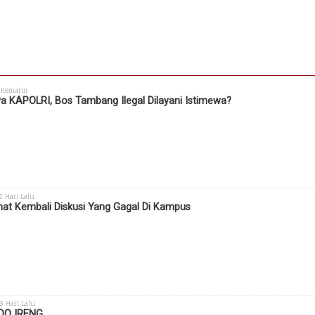
 Kemarin
a KAPOLRI, Bos Tambang Ilegal Dilayani Istimewa?
 2 Hari Lalu
hat Kembali Diskusi Yang Gagal Di Kampus
 3 Hari Lalu
DO IRENG