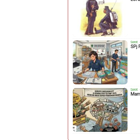
Sorot
,
SPj 
Sorot
,
Mama