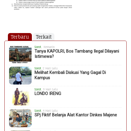
Terbaru
Terkait
Sorot
, Kemarin
Tanya KAPOLRI, Bos Tambang Ilegal Dilayani
Istimewa?
Sorot
, 2 Hari Lalu
Melihat Kembali Diskusi Yang Gagal Di
Kampus
Sorot
, 3 Hari Lalu
LONDO IRENG
Sorot
, 4 Hari Lalu
SPj Fiktif Belanja Alat Kantor Dinkes Majene