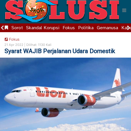
Sorot
Skandal Korupsi
Fokus
Politika
Gemanusa
Kaba
Fokus
21 Apr 2022 |
Dilihat: 1130 Kali
Syarat WAJIB Perjalanan Udara Domestik