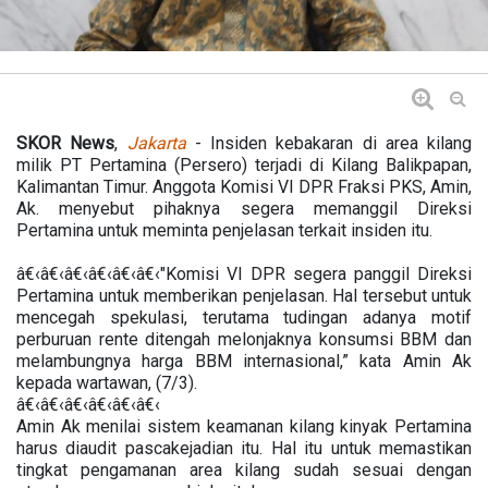
SKOR News
,
Jakarta
- Insiden kebakaran di area kilang
milik PT Pertamina (Persero) terjadi di Kilang Balikpapan,
Kalimantan Timur. Anggota Komisi VI DPR Fraksi PKS, Amin,
Ak. menyebut pihaknya segera memanggil Direksi
Pertamina untuk meminta penjelasan terkait insiden itu.
â€‹â€‹â€‹â€‹â€‹â€‹"Komisi VI DPR segera panggil Direksi
Pertamina untuk memberikan penjelasan. Hal tersebut untuk
mencegah spekulasi, terutama tudingan adanya motif
perburuan rente ditengah melonjaknya konsumsi BBM dan
melambungnya harga BBM internasional,” kata Amin Ak
kepada wartawan, (7/3).
â€‹â€‹â€‹â€‹â€‹â€‹
Amin Ak menilai sistem keamanan kilang kinyak Pertamina
harus diaudit pascakejadian itu. Hal itu untuk memastikan
tingkat pengamanan area kilang sudah sesuai dengan