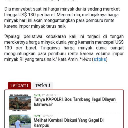
Dia menyebut saat ini harga minyak dunia sedang meroket
hingga US$ 130 per barel. Menurut dia, melonjaknya harga
minyak hari ini akan menguntungkan para pemburu rente
karena impor minyak terus naik.
“Apalagi peristiwa kebakaran kali ini terjadi di tengah
meroketnya harga minyak dunia yang kemarin mencapai US$
130 per barel. Tingginya harga minyak dunia sangat
menguntungkan para pemburu rente karena volume impor
minyak RI yang terus naik,” kata Amin. *
Wito
(
s:fpks
)
Terbaru
Terkait
Sorot
, 17 Menit Lalu
Tanya KAPOLRI, Bos Tambang Ilegal Dilayani
Istimewa?
Sorot
, Kemarin
Melihat Kembali Diskusi Yang Gagal Di
Kampus