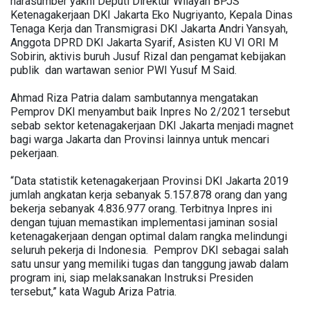
narasumber yakni Deputi Direktur Wilayah BPJS
Ketenagakerjaan DKI Jakarta Eko Nugriyanto, Kepala Dinas
Tenaga Kerja dan Transmigrasi DKI Jakarta Andri Yansyah,
Anggota DPRD DKI Jakarta Syarif, Asisten KU VI ORI M
Sobirin, aktivis buruh Jusuf Rizal dan pengamat kebijakan
publik dan wartawan senior PWI Yusuf M Said.
Ahmad Riza Patria dalam sambutannya mengatakan
Pemprov DKI menyambut baik Inpres No 2/2021 tersebut
sebab sektor ketenagakerjaan DKI Jakarta menjadi magnet
bagi warga Jakarta dan Provinsi lainnya untuk mencari
pekerjaan.
“Data statistik ketenagakerjaan Provinsi DKI Jakarta 2019
jumlah angkatan kerja sebanyak 5.157.878 orang dan yang
bekerja sebanyak 4.836.977 orang. Terbitnya Inpres ini
dengan tujuan memastikan implementasi jaminan sosial
ketenagakerjaan dengan optimal dalam rangka melindungi
seluruh pekerja di Indonesia. Pemprov DKI sebagai salah
satu unsur yang memiliki tugas dan tanggung jawab dalam
program ini, siap melaksanakan Instruksi Presiden
tersebut,” kata Wagub Ariza Patria.