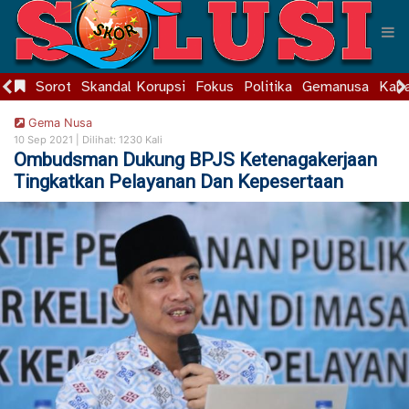
Sorot
Skandal Korupsi
Fokus
Politika
Gemanusa
Kaba
Gema Nusa
10 Sep 2021 |
Dilihat: 1230 Kali
Ombudsman Dukung BPJS Ketenagakerjaan
Tingkatkan Pelayanan Dan Kepesertaan