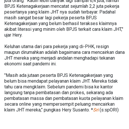
juta orang. "Kadin lebih banyak lagi sampai 6,4 juta, namun
BPJS Ketenagakerjaan mencatat sejumlah 2,2 juta pekerja
pesertanya yang klaim JHT nya sudah terbayar. Padahal
masih sangat besar lagi pekerja peserta BPJS
Ketenagakerjaan yang belum berhasil terakses klaimnya
akibat literasi yang minim oleh BPJS terkait cara klaim JHT,"
ujar Hery.
Keluhan utama dari para pekerja yang di-PHK, resign
maupun dirumahkan adalah bagaimana cara mencairkan dana
JHT mereka yang menjadi andalan menghadapi tekanan
ekonomi saat pandemi ini.
"Masih ada jutaan peserta BPJS Ketenagakerjaan yang
belum bisa mendapat pelayanan klaim JHT. Mereka tidak
tahu cara mengklaim. Sebelum pandemi bisa ke kantor
langsung tanpa pembatasan dan prokes, sekarang ada
pembatasan massa dan pembatasan kuota pelayanan klaim
secara online yang mempersempit peluang mencairkan
klaim JHT mereka," pungkas Hery Susanto. *
Sri
(s:spORI)