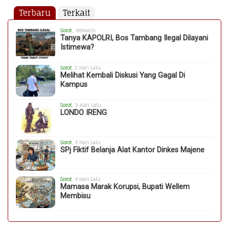
Terbaru
Terkait
Sorot
, Kemarin
Tanya KAPOLRI, Bos Tambang Ilegal Dilayani
Istimewa?
Sorot
, 2 Hari Lalu
Melihat Kembali Diskusi Yang Gagal Di
Kampus
Sorot
, 3 Hari Lalu
LONDO IRENG
Sorot
, 4 Hari Lalu
SPj Fiktif Belanja Alat Kantor Dinkes Majene
Sorot
, 4 Hari Lalu
Mamasa Marak Korupsi, Bupati Wellem
Membisu