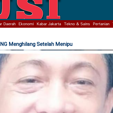
r Daerah
Ekonomi
Kabar Jakarta
Tekno & Sains
Pertanian
 Menghilang Setelah Menipu