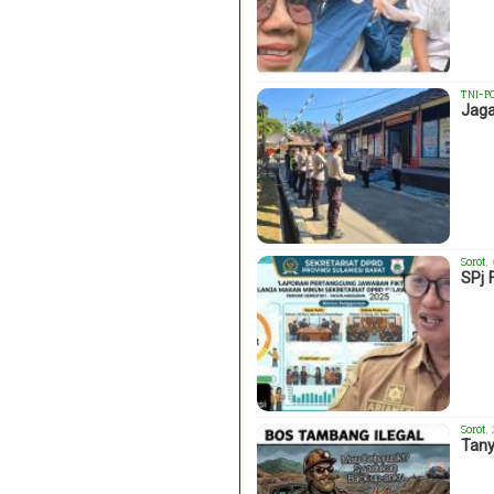
TNI-P
Jaga
Sorot
,
SPj 
Sorot
,
Tany