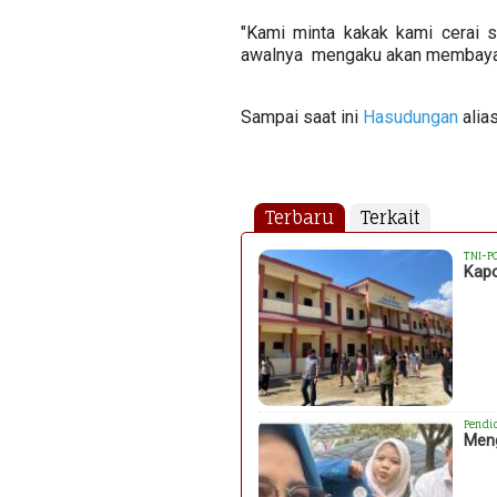
"Kami minta kakak kami cerai s
awalnya mengaku akan membayark
Sampai saat ini
Hasudungan
alia
Terbaru
Terkait
TNI-P
Kapo
Pendi
Meng