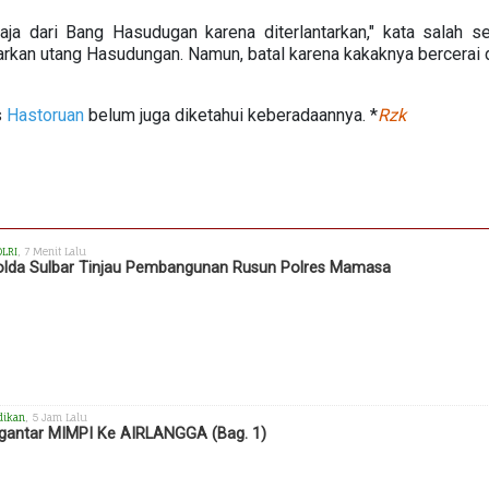
aja dari Bang Hasudugan karena diterlantarkan," kata salah s
an utang Hasudungan. Namun, batal karena kakaknya bercerai d
s
Hastoruan
belum juga diketahui keberadaannya. *
Rzk
OLRI
, 7 Menit Lalu
lda Sulbar Tinjau Pembangunan Rusun Polres Mamasa
dikan
, 5 Jam Lalu
antar MIMPI Ke AIRLANGGA (Bag. 1)