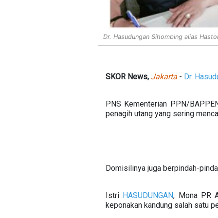
Dr. Hasudungan Sihombing alias Hastor
SKOR News,
Jakarta
-
Dr. Hasud
PNS Kementerian PPN/BAPPENAS 
penagih utang yang sering menca
Domisilinya juga berpindah-pindah
Istri
HASUDUNGAN
, Mona PR Ar
keponakan kandung salah satu pe