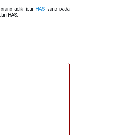
eorang adik ipar
HAS
yang pada
ari HAS.