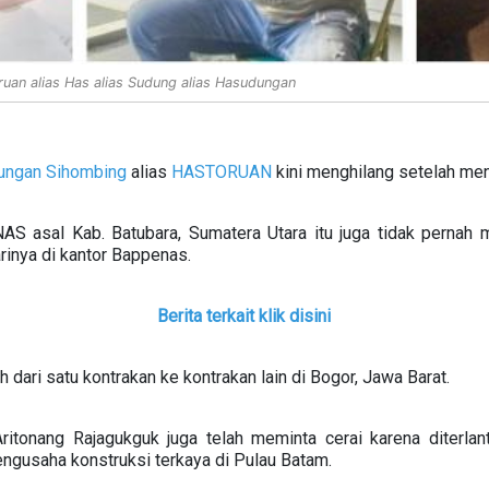
uan alias Has alias Sudung alias Hasudungan
ungan Sihombing
alias
HASTORUAN
kini menghilang setelah men
asal Kab. Batubara, Sumatera Utara itu juga tidak pernah m
rinya di kantor Bappenas.
Berita terkait klik disini
 dari satu kontrakan ke kontrakan lain di Bogor, Jawa Barat.
itonang Rajagukguk juga telah meminta cerai karena diterlant
ngusaha konstruksi terkaya di Pulau Batam.