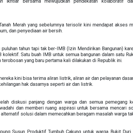
h ikhtiar bersama mewujudkan pendekatan kolaboratif 
anah Merah yang sebelumnya terisolir kini mendapat akses me
mum, dan penyediaan air bersih.
puluhan tahun tapi tak ber-IMB (Izin Mendirikan Bangunan) kar
IMB kolektif. Satu buah IMB untuk semua bangunan dalam satu R
 terobosan yang baru pertama kali dilakukan di Republik ini.
reka kini bisa terima aliran listrik, aliran air dan pelayanan das
hilangan hak dasarnya seperti air dan listrik.
telah diskusi panjang dengan warga dan semua pemegang k
mewadahi dan memberi ruang aspirasi untuk bersama mencari sol
 alternatif solusi dalam memecahkan beragam masalah warga tak 
pung Susun Produktif Tumbuh Cakung untuk warga Bukit Duri