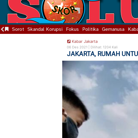
Sorot
Skandal Korupsi
Fokus
Politika
Gemanusa
Kaba
Kabar Jakarta
06 Des 2021 |
Dilihat: 1204 Kali
JAKARTA, RUMAH UNTUK