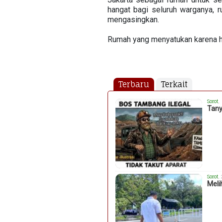
hangat bagi seluruh warganya, 
mengasingkan.
Rumah yang menyatukan karena ha
Terbaru
Terkait
Sorot
,
Tany
Sorot
,
Meli