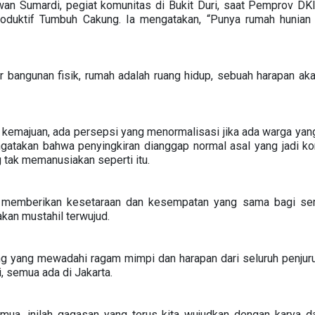
an Sumardi, pegiat komunitas di Bukit Duri, saat Pemprov D
ktif Tumbuh Cakung. Ia mengatakan, “Punya rumah hunian s
 bangunan fisik, rumah adalah ruang hidup, sebuah harapan ak
kemajuan, ada persepsi yang menormalisasi jika ada warga yan
gatakan bahwa penyingkiran dianggap normal asal yang jadi kor
g tak memanusiakan seperti itu.
 memberikan kesetaraan dan kesempatan yang sama bagi sem
akan mustahil terwujud.
ang yang mewadahi ragam mimpi dan harapan dari seluruh penjuru
, semua ada di Jakarta.
mua, inilah gagasan yang terus kita wujudkan dengan karya d