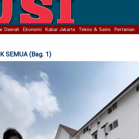
r Daerah
Ekonomi
Kabar Jakarta
Tekno & Sains
Pertanian
 SEMUA (Bag. 1)