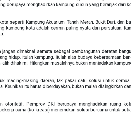
ing berupaya menghadirkan kampung susun yang beranjak dari ke
ota seperti Kampung Akuarium, Tanah Merah, Bukit Duri, dan b
-kampung kota adalah cermin paling nyata dari persatuan. Kam
ta.
jangan dimaknai semata sebagai pembangunan deretan bangun
yang hidup, itulah kampung, itulah alas budaya kebersamaan ba
lih-alih dihakimi. Hilangkan masalahnya bukan meniadakan kampu
k masing-masing daerah, tak pakai satu solusi untuk semua.
 Keunikan itu harus diberdayakan, bukan malah disingkirkan dan
an otoritatif, Pemprov DKI berupaya menghadirkan ruang kol
ah bekerja sama (ko-kreasi) menemukan solusi bersama untuk set