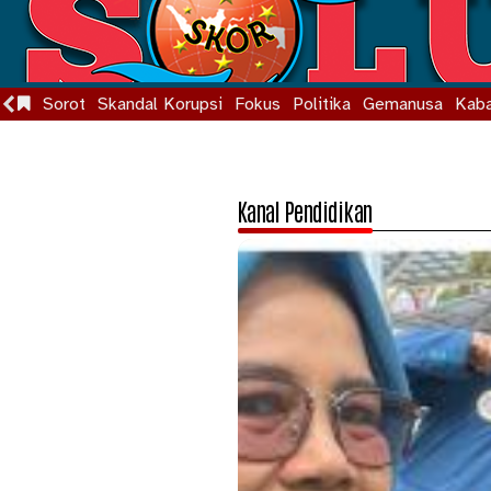
Sorot
Skandal Korupsi
Fokus
Politika
Gemanusa
Kaba
Kanal Pendidikan