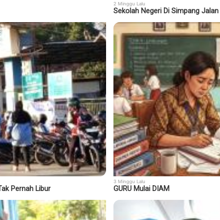
2 Minggu Lalu
Sekolah Negeri Di Simpang Jalan
3 Minggu Lalu
ak Pernah Libur
GURU Mulai DIAM