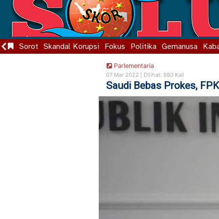
Sorot
Skandal Korupsi
Fokus
Politika
Gemanusa
Kaba
Parlementaria
07 Mar 2022 |
Dilihat: 980 Kali
Saudi Bebas Prokes, FPK