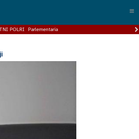
TNI POLRI
Parlementaria
i