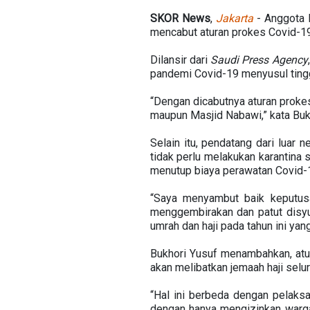
SKOR News
,
Jakarta
- Anggota K
mencabut aturan prokes Covid-19
Dilansir dari
Saudi Press Agency
pandemi Covid-19 menyusul tingg
“Dengan dicabutnya aturan prokes, 
maupun Masjid Nabawi,” kata Buk
Selain itu, pendatang dari luar 
tidak perlu melakukan karantina 
menutup biaya perawatan Covid-1
“Saya menyambut baik keputus
menggembirakan dan patut disyu
umrah dan haji pada tahun ini yang
Bukhori Yusuf menambahkan, atu
akan melibatkan jemaah haji selur
“Hal ini berbeda dengan pelaks
dengan hanya mengizinkan warga