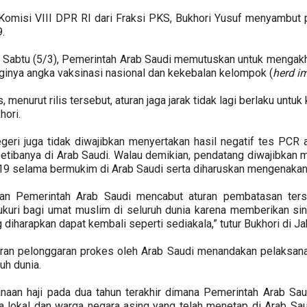
omisi VIII DPR RI dari Fraksi PKS, Bukhori Yusuf menyambut p
.
, Sabtu (5/3), Pemerintah Arab Saudi memutuskan untuk mengak
inya angka vaksinasi nasional dan kekebalan kelompok (
herd i
menurut rilis tersebut, aturan jaga jarak tidak lagi berlaku untu
hori.
negeri juga tidak diwajibkan menyertakan hasil negatif tes PCR a
setibanya di Arab Saudi. Walau demikian, pendatang diwajibkan 
9 selama bermukim di Arab Saudi serta diharuskan mengenakan m
an Pemerintah Arab Saudi mencabut aturan pembatasan terse
kuri bagi umat muslim di seluruh dunia karena memberikan siny
 diharapkan dapat kembali seperti sediakala,” tutur Bukhori di Jak
ran pelonggaran prokes oleh Arab Saudi menandakan pelaksana
uh dunia.
anaan haji pada dua tahun terakhir dimana Pemerintah Arab Sau
 lokal dan warga negara asing yang telah menetap di Arab Sau