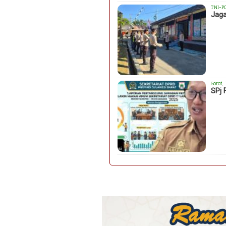
TNI-P
Jaga
Sorot
,
SPj 