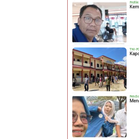
Profile
Kema
TNI-P
Kapo
Pendi
Meng