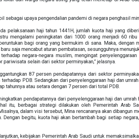
mbil sebagai upaya pengendalian pandemi di negara penghasil miny
ada pelaksanaan haji tahun 1441H, jumlah kuota haji yang dibe
ustru mengalami peningkatan dari 1000 orang menjadi 60 rib
iperuntukan bagi orang yang bermukim di sana. Maka, dengan 
ang baru saja mencabut aturan pembatasan, sesungguhnya menunj
a terhadap negara-negara muslim, mengingat penyelenggaraan 
 pariwisata selain dari sektor perminyakan,” jelasnya.
nggantungkan 87 persen pendapatannya dari sektor perminyaka
terhadap PDB. Sedangkan dari penyelenggaraan haji dan umrah d
iap tahunnya atau setara dengan 7 persen dari total PDB.
ingkatkan pendapatannya dari penyelenggaraan haji dan umrah h
hal itu, berbagai strategi dilakukan oleh Pemerintah Arab S
Misalnya, dalam visi tersebut, Mina rencananya akan dibangun me
Dengan begitu, kuota haji akan bertambah bagi setiap negara, t
elanjutkan, kebijakan Pemerintah Arab Saudi untuk memaksimalk