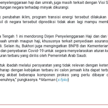
i penyelenggaraan haji dan umrah, juga masih terkait dengan Vis
tungan negara terhadap minyak dikurangi.
 perubahan iklim, program transisi energi tersebut dilakuka
il di negara tersebut diprediksi tidak akan lagi mampu mem
Jawa Tengah 1 ini mendorong Dirjen Penyelenggaraan Haji dan d
ah umrah maupun haji, khususnya terkait penyediaan asurans
i. Selain itu, Bukhori juga mengingatkan BNPB dan Kementerian
dan penyebaran Covid-19 untuk segera menyelaraskan aturan k
ran terbaru yang dirilis oleh Pemerintah Arab Saudi.
ntuk ibadah melalui persyaratan yang tidak relevan dengan kete
harap dengan kebijakan terbaru ini calon jemaah kita dapat ter
ng akibat beberapa komponen prokes yang perlu dibayar o
penuhnya,” pungkasnya. *
Marman
(
s:fpks
)