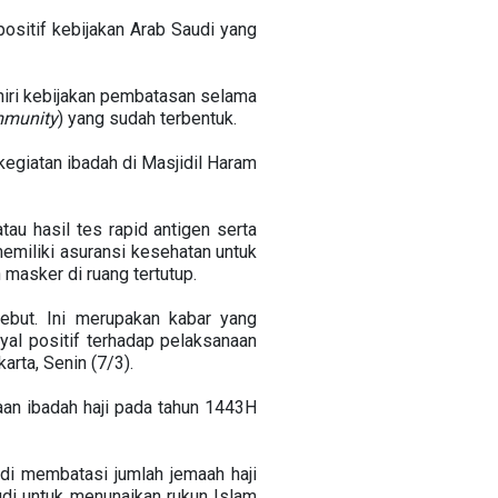
ositif kebijakan Arab Saudi yang
hiri kebijakan pembatasan selama
mmunity
) yang sudah terbentuk.
k kegiatan ibadah di Masjidil Haram
tau hasil tes rapid antigen serta
memiliki asuransi kesehatan untuk
asker di ruang tertutup.
but. Ini merupakan kabar yang
al positif terhadap pelaksanaan
arta, Senin (7/3).
an ibadah haji pada tahun 1443H
di membatasi jumlah jemaah haji
di untuk menunaikan rukun Islam