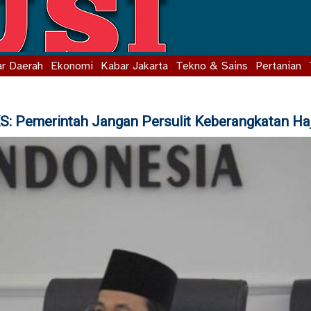
r Daerah
Ekonomi
Kabar Jakarta
Tekno & Sains
Pertanian
S: Pemerintah Jangan Persulit Keberangkatan Haj