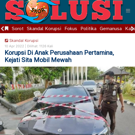
Sorot
Skandal Korupsi
Fokus
Politika
Gemanusa
Kaba
Skandal Korupsi
10 Apr 2022 |
Dilihat: 1126 Kali
Korupsi Di Anak Perusahaan Pertamina,
Kejati Sita Mobil Mewah