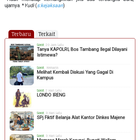
ujarnya. *
Yudi
(
s:kejaksaan
)
Terbaru
Terkait
Sorot
, 20 Jam Lalu
Tanya KAPOLRI, Bos Tambang Ilegal Dilayani
Istimewa?
Sorot
, Kemarin
Melihat Kembali Diskusi Yang Gagal Di
Kampus
Sorot
, 2 Hari Lalu
LONDO IRENG
Sorot
, 3 Hari Lalu
SPj Fiktif Belanja Alat Kantor Dinkes Majene
Sorot
, 3 Hari Lalu