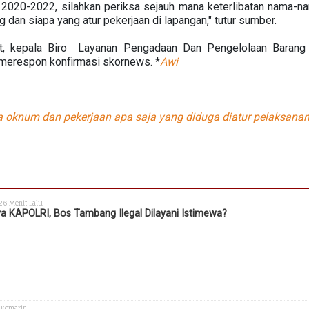
un 2020-2022, silahkan periksa sejauh mana keterlibatan nama
 dan siapa yang atur pekerjaan di lapangan," tutur sumber.
ebut, kepala Biro Layanan Pengadaan Dan Pengelolaan Baran
merespon konfirmasi skornews. *
Awi
apa oknum dan pekerjaan apa saja yang diduga diatur pelaksana
 26 Menit Lalu
a KAPOLRI, Bos Tambang Ilegal Dilayani Istimewa?
 Kemarin