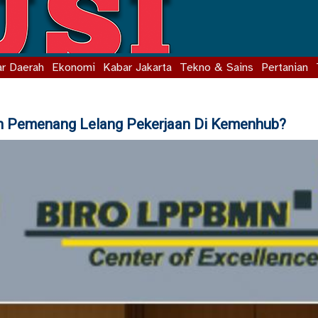
r Daerah
Ekonomi
Kabar Jakarta
Tekno & Sains
Pertanian
n Pemenang Lelang Pekerjaan Di Kemenhub?