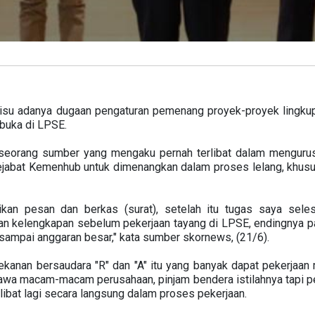
isu adanya dugaan pengaturan pemenang proyek-proyek lingku
rbuka di LPSE.
seorang sumber yang mengaku pernah terlibat dalam mengur
jabat Kemenhub untuk dimenangkan dalam proses lelang, khusu
an pesan dan berkas (surat), setelah itu tugas saya seles
an kelengkapan sebelum pekerjaan tayang di LPSE, endingnya p
ampai anggaran besar," kata sumber skornews, (21/6).
kanan bersaudara "R" dan "A" itu yang banyak dapat pekerjaan
wa macam-macam perusahaan, pinjam bendera istilahnya tapi pel
libat lagi secara langsung dalam proses pekerjaan.