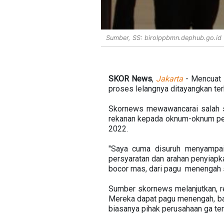
Sumber, SS: birolppbmn.dephub.go.id
SKOR News
,
Jakarta
- Mencuat 
proses lelangnya ditayangkan te
Skornews mewawancarai salah 
rekanan kepada oknum-oknum pe
2022.
"Saya cuma disuruh menyampaik
persyaratan dan arahan penyiapk
bocor mas, dari pagu menengah s
Sumber skornews melanjutkan, re
Mereka dapat pagu menengah, ba
biasanya pihak perusahaan ga ter