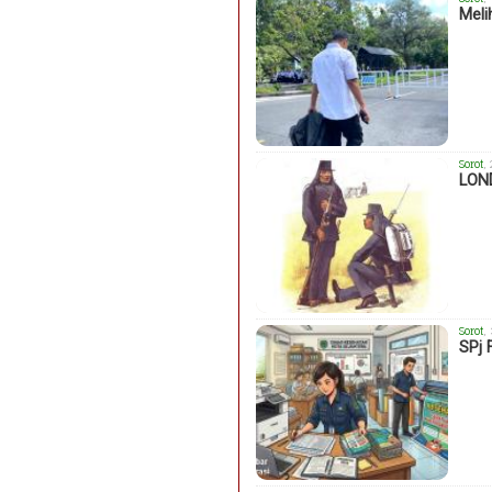
Meli
Sorot
,
LON
Sorot
,
SPj 