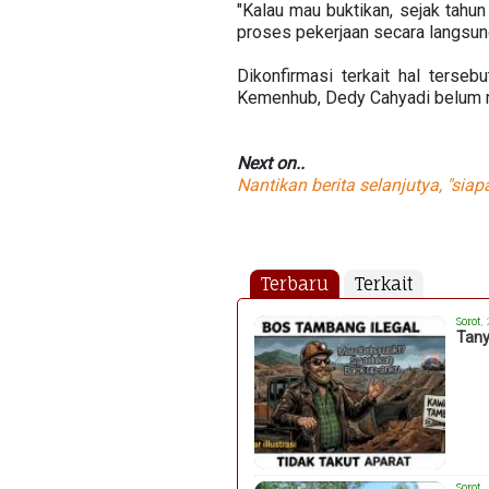
"Kalau mau buktikan, sejak tah
proses pekerjaan secara langsung
Dikonfirmasi terkait hal ters
Kemenhub, Dedy Cahyadi belum 
Next on..
Nantikan berita selanjutya, "si
Terbaru
Terkait
Sorot
,
Tany
Sorot
,