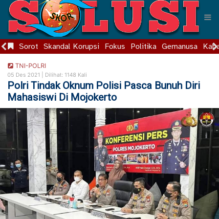
Sorot
Skandal Korupsi
Fokus
Politika
Gemanusa
Kaba
TNI-POLRI
05 Des 2021 |
Dilihat: 1148 Kali
Polri Tindak Oknum Polisi Pasca Bunuh Diri
Mahasiswi Di Mojokerto