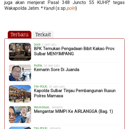
juga akan menjerat Pasal 348 Juncto 55 KUHP," tegas
Wakapolda Jatim. *
Yandi
(s:sp.
polri
)
Terbaru
Terkait
Sorot
, 1 Jam Lalu
BPK Temukan Pengadaan Bibit Kakao Prov.
Sulbar MENYIMPANG
Profile
, 16 Jam Lalu
Kemarin Sore Di Juanda
TNI-POLRI
, 19 Jam Lalu
Kapolda Sulbar Tinjau Pembangunan Rusun
Polres Mamasa
Pendidikan
, Kemarin
Mengantar MIMPI Ke AIRLANGGA (Bag. 1)
TNI-POLRI
, Kemarin